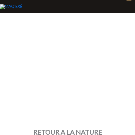
Aller
au
contenu
Le Bois & La Pierre
RETOUR A LA NATURE